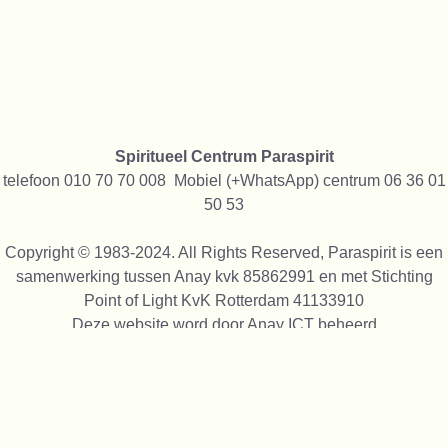
Spiritueel Centrum Paraspirit
telefoon 010 70 70 008 Mobiel (+WhatsApp) centrum 06 36 01
50 53
Copyright © 1983-2024. All Rights Reserved, Paraspirit is een
samenwerking tussen Anay kvk 85862991 en met Stichting
Point of Light KvK Rotterdam 41133910
Deze website word door
Anay ICT
beheerd
We gebruiken alleen cookies die functioneel zijn, niet voor
tracking of reclame, we verkopen geen gegevens aan anderen
We zijn trots op alles wat wij sinds 1991 alle maal gedaan
hebben op spiritueel gebied, daarom staan op onze site foto's
van onze activiteiten vanaf 1993,