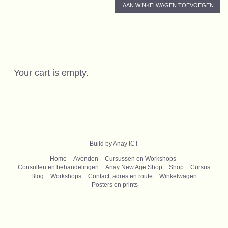
AAN WINKELWAGEN TOEVOEGEN
Your cart is empty.
B
uild by Anay ICT
Home
Avonden
Cursussen en Workshops
Consulten en behandelingen
Anay New Age Shop
Shop
Cursus
Blog
Workshops
Contact, adres en route
Winkelwagen
Posters en prints