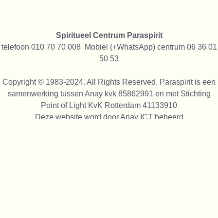
Spiritueel Centrum Paraspirit
telefoon 010 70 70 008 Mobiel (+WhatsApp) centrum 06 36 01
50 53
Copyright © 1983-2024. All Rights Reserved, Paraspirit is een
samenwerking tussen Anay kvk 85862991 en met Stichting
Point of Light KvK Rotterdam 41133910
Deze website word door
Anay ICT
beheerd
We gebruiken alleen cookies die functioneel zijn, niet voor
tracking of reclame, we verkopen geen gegevens aan anderen
We zijn trots op alles wat wij sinds 1991 alle maal gedaan
hebben op spiritueel gebied, daarom staan op onze site foto's
van onze activiteiten vanaf 1993,
van de verschillende locaties waar we geweest zijn en nu zijn
We gebruiken ook open source afbeeldingen o.a van
unsplash.com