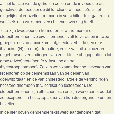
af met functie van de getroffen cellen en de invloed die de
geactiveerde receptor op dit functioneren heeft. Zo is het
mogelijk dat eenzelfde hormoon in verschillende organen en
weefsels een volkomen verschillende werking heeft.
7. Er zijn twee soorten hormonen: eiwithormonen en
steroïdhormonen. De eiwit hormonen valt te verdelen in twee
groepen: de van aminozuren afgeleide verbindingen (b.v.
thyroxine (t4) en (nor)adrenaline, en de van uit aminozuren
opgebouwde verbindingen: van zeer kleine obligopeptiden tot
grote (glyco)proteïnen (b.v. insuline en het
thyreotroophormoon). Ze zijn werkzaam door het bezetten van
receptoren op de celmembraan van de cellen van
doelwitorgaan en de van cholesterol afgeleide verbindingen
het steroïdhormoon (b.v. cortisol en testosteron). De
steroïdhormonen zijn alle chemisch en zijn werkzaam doordat
ze receptoren in het cytoplasma van hun doelorganen kunnen
bezetten.
In de hier boven genoemde tekst werd aangenomen dat