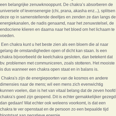
een belangrijke zenuwknooppunt. De chakra’s absorberen de
universele of levensenergie (chi, prana, akasha enz...), splitsen
deze op in samenstellende deeltjes en zenden ze dan langs de
energiekanalen, de nadis genaamd, naar het zenuwstelsel, de
endocriene klieren en daarna naar het bloed om het lichaam te
voeden.
Een chakra kunt u het beste zien als een bloem die al naar
gelang de omstandigheden open of dicht kan staan. Is een
chakra bijvoorbeeld de keelchakra gesloten, dan betekent dat
bv. problemen met communiceren, zoals stotteren. Het mooiste
is dus wanneer een chakra open staat en in balans is.
Chakra's zijn de energiepoorten van de kosmos en andere
dimensies naar de mens; wil een mens zich evenwichtig
kunnen voelen, dan is het van vitaal belang dat de zeven hoofd
chakra's goed zijn geopend. Dit is echter gemakkelijker gezegd
dan gedaan! Wat echter ook weleens voorkomt, is dat een
chakra te ver openstaat en de persoon zo een bepaalde tijd
blootstaat aan negatieve energie.