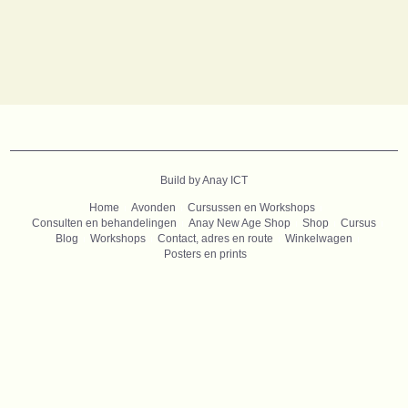
B
uild by Anay ICT
Home
Avonden
Cursussen en Workshops
Consulten en behandelingen
Anay New Age Shop
Shop
Cursus
Blog
Workshops
Contact, adres en route
Winkelwagen
Posters en prints