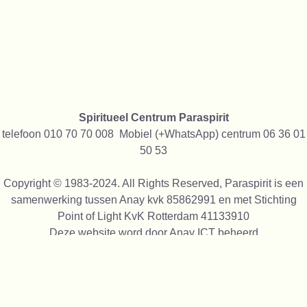
Spiritueel Centrum Paraspirit
telefoon 010 70 70 008 Mobiel (+WhatsApp) centrum 06 36 01
50 53
Copyright © 1983-2024. All Rights Reserved, Paraspirit is een
samenwerking tussen Anay kvk 85862991 en met Stichting
Point of Light KvK Rotterdam 41133910
Deze website word door
Anay ICT
beheerd
We gebruiken alleen cookies die functioneel zijn, niet voor
tracking of reclame, we verkopen geen gegevens aan anderen
We zijn trots op alles wat wij sinds 1991 alle maal gedaan
hebben op spiritueel gebied, daarom staan op onze site foto's