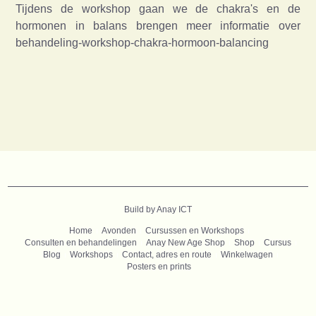
Tijdens de workshop gaan we de chakra's en de
hormonen in balans brengen meer informatie over
behandeling-workshop-chakra-hormoon-balancing
B
uild by Anay ICT
Home
Avonden
Cursussen en Workshops
Consulten en behandelingen
Anay New Age Shop
Shop
Cursus
Blog
Workshops
Contact, adres en route
Winkelwagen
Posters en prints