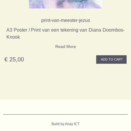
print-van-meester-jezus
A3 Poster / Print van een tekening van Diana Doornbos-
Knook
Read More
€ 25,00
ADD TO CART
B
uild by Anay ICT