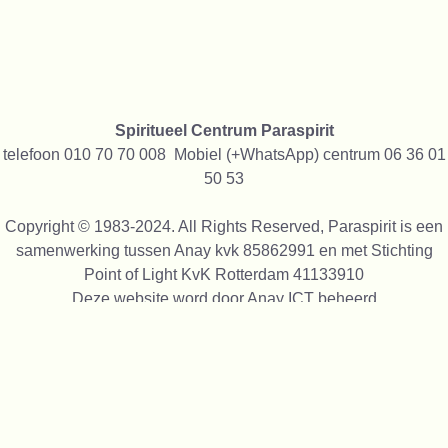
Spiritueel Centrum Paraspirit
telefoon 010 70 70 008 Mobiel (+WhatsApp) centrum 06 36 01
50 53
Copyright © 1983-2024. All Rights Reserved, Paraspirit is een
samenwerking tussen Anay kvk 85862991 en met Stichting
Point of Light KvK Rotterdam 41133910
Deze website word door
Anay ICT
beheerd
We gebruiken alleen cookies die functioneel zijn, niet voor
tracking of reclame, we verkopen geen gegevens aan anderen
We zijn trots op alles wat wij sinds 1991 alle maal gedaan
hebben op spiritueel gebied, daarom staan op onze site foto's
van onze activiteiten vanaf 1993,
van de verschillende locaties waar we geweest zijn en nu zijn