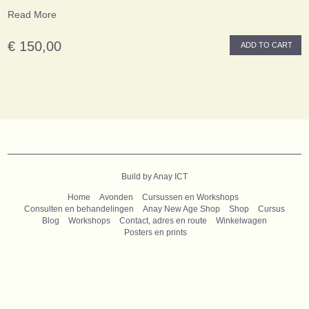
Read More
€ 150,00
ADD TO CART
B
uild by Anay ICT
Home
Avonden
Cursussen en Workshops
Consulten en behandelingen
Anay New Age Shop
Shop
Cursus
Blog
Workshops
Contact, adres en route
Winkelwagen
Posters en prints