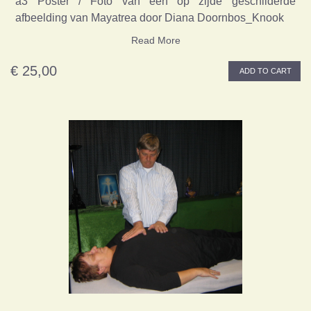
a3 Poster / Foto van een op zijde geschilderde
afbeelding van Mayatrea door Diana Doornbos_Knook
Read More
€ 25,00
ADD TO CART