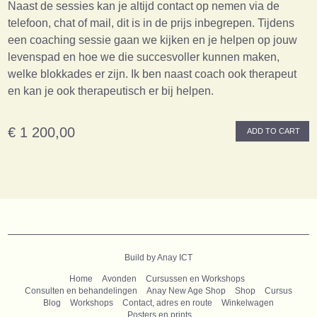
Naast de sessies kan je altijd contact op nemen via de
telefoon, chat of mail, dit is in de prijs inbegrepen. Tijdens
een coaching sessie gaan we kijken en je helpen op jouw
levenspad en hoe we die succesvoller kunnen maken,
welke blokkades er zijn. Ik ben naast coach ook therapeut
en kan je ook therapeutisch er bij helpen.
€ 1 200,00
ADD TO CART
B
uild by Anay ICT
Home
Avonden
Cursussen en Workshops
Consulten en behandelingen
Anay New Age Shop
Shop
Cursus
Blog
Workshops
Contact, adres en route
Winkelwagen
Posters en prints