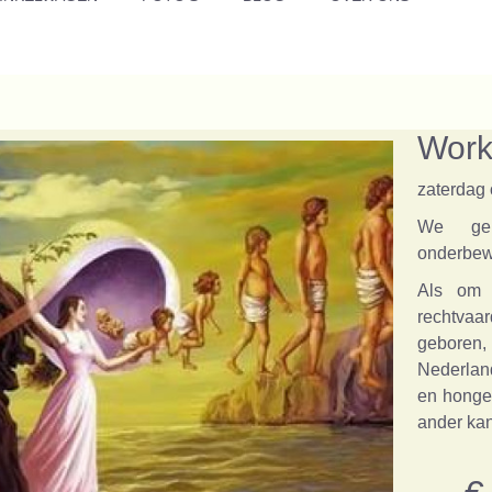
Work
zaterdag 
We geb
onderbew
Als om 
rechtvaa
gebore
Nederlan
en honger
ander kan