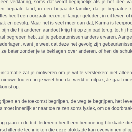
een verklaring, soms dat wordt begrijpelijk als je het idee va
een bepaald land, in een bepaalde familie, dat je bepaalde kw
Alles heeft een oorzaak, recent of langer geleden, in dit leven 
k en gevolg. Maar het is veel meer dan dat, Karma is leerpro
 pijn die hij anderen aandoet krijg hij op zijn pad terug, tot hij 
al begrepen heb, zul je gebeurtenissen anders ervaren. Aangezi
ederlagen, want je weet dat deze het gevolg zijn gebeurtenisse
ze beter zonder je te beklagen over anderen, of hen de schul
ncarnatie zal je motiveren om je wil te versterken: niet all
dt nieuwe fouten nu je weet hoe dat werkt of uitpak, Je gaat m
ekomst op.
grijpen en de toekomst begrijpen, de weg te begrijpen, het leve
ms moet innerlijk er naar toe reizen soms fysiek, om de doorbraak
rug gaan in de tijd. Iedereen heeft een herinnering blokkade die
erschillende technieken die deze blokkade kan overwinnen of op