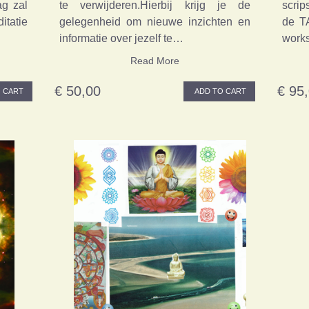
ag zal
te verwijderen.Hierbij krijg je de
scrip
itatie
gelegenheid om nieuwe inzichten en
de T
informatie over jezelf te…
work
Read More
€ 50,00
€ 95
 CART
ADD TO CART