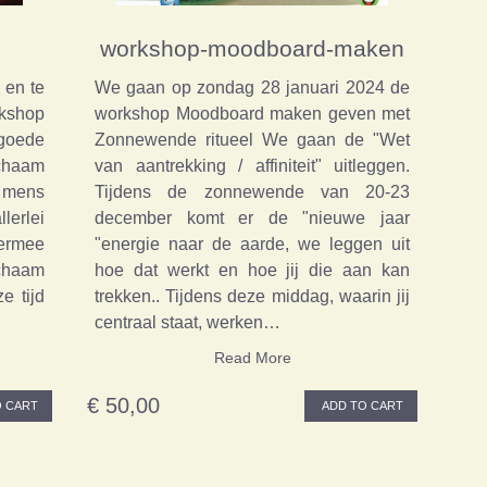
workshop-moodboard-maken
 en te
We gaan op zondag 28 januari 2024 de
kshop
workshop Moodboard maken geven met
goede
Zonnewende ritueel We gaan de "Wet
haam
van aantrekking / affiniteit" uitleggen.
 mens
Tijdens de zonnewende van 20-23
lerlei
december komt er de "nieuwe jaar
iermee
"energie naar de aarde, we leggen uit
ichaam
hoe dat werkt en hoe jij die aan kan
e tijd
trekken.. Tijdens deze middag, waarin jij
centraal staat, werken…
Read More
€ 50,00
 CART
ADD TO CART