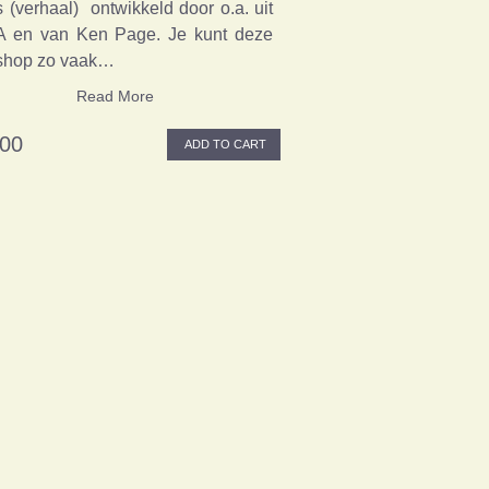
s (verhaal) ontwikkeld door o.a. uit
A en van Ken Page. Je kunt deze
shop zo vaak…
Read More
,00
ADD TO CART