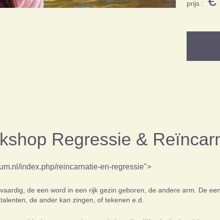
€ 
prijs :
kshop Regressie &
Reïncarn
m.nl/index.php/reincarnatie-en-regressie">
chtvaardig, de een word in een rijk gezin geboren, de andere arm. De ee
talenten, de ander kan zingen, of tekenen e.d.