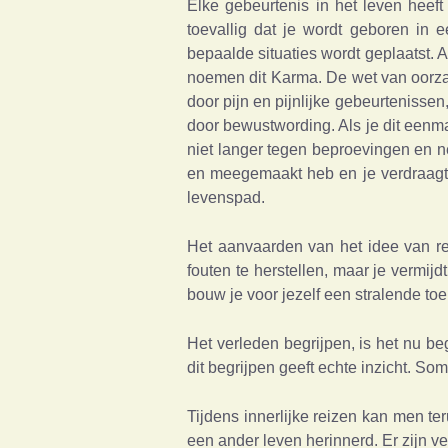
Elke gebeurtenis in het leven heeft 
toevallig dat je wordt geboren in 
bepaalde situaties wordt geplaatst. 
noemen dit Karma. De wet van oorzaa
door pijn en pijnlijke gebeurtenissen,
door bewustwording. Als je dit eenma
niet langer tegen beproevingen en n
en meegemaakt heb en je verdraagt 
levenspad.
Het aanvaarden van het idee van reï
fouten te herstellen, maar je vermij
bouw je voor jezelf een stralende to
Het verleden begrijpen, is het nu be
dit begrijpen geeft echte inzicht. So
Tijdens innerlijke reizen kan men te
een ander leven herinnerd. Er zijn v