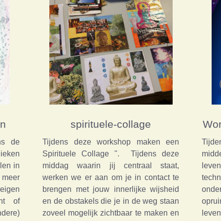
en
spirituele-collage
Wor
ns de
Tijdens deze workshop maken een
Tijd
ieken
Spirituele Collage ". Tijdens deze
midde
len in
middag waarin jij centraal staat,
leve
l meer
werken we er aan om je in contact te
tech
 eigen
brengen met jouw innerlijke wijsheid
onde
ht of
en de obstakels die je in de weg staan
opru
dere)
zoveel mogelijk zichtbaar te maken en
leven