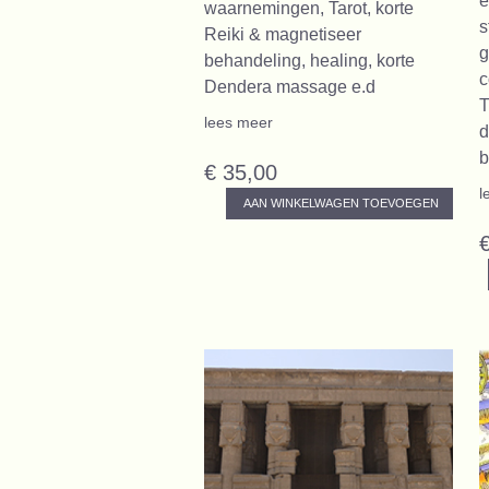
e
waarnemingen, Tarot, korte
s
Reiki & magnetiseer
g
behandeling, healing, korte
c
Dendera massage e.d
T
lees meer
d
b
€ 35,00
l
AAN WINKELWAGEN TOEVOEGEN