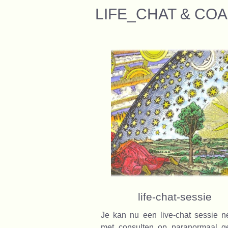
LIFE_CHAT & CO
life-chat-sessie
Je kan nu een live-chat sessie 
met consulten op paranormaal ge