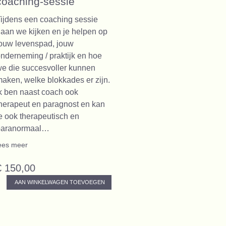
coaching-sessie
ijdens een coaching sessie
aan we kijken en je helpen op
ouw levenspad, jouw
nderneming / praktijk en hoe
e die succesvoller kunnen
aken, welke blokkades er zijn.
k ben naast coach ook
herapeut en paragnost en kan
e ook therapeutisch en
paranormaal…
ees meer
€ 150,00
AAN WINKELWAGEN TOEVOEGEN