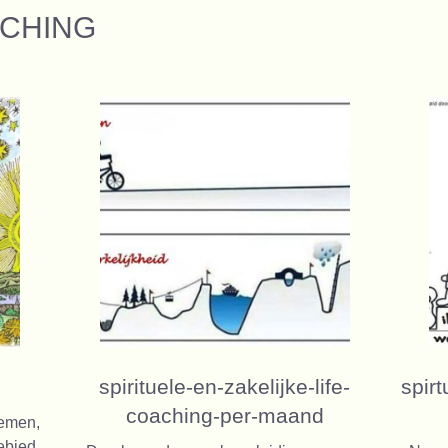
ACHING
spirituele-en-zakelijke-life-
spir
coaching-per-maand
nemen,
bied.