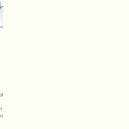
of
n
 u