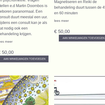
n psychometrie. Vragen
Magnetiseren en Reiki de
tellen e.d Martin Doornbos is
behandeling duurt tussen de 4
eboren paranormaal. Een
en 60 minuten
onsult duurt meestal een uur.
lees meer
ijdens een consult kan je als
at nodig ook een
€ 50,00
ehandeling krijgen.
AAN WINKELWAGEN TOEVOEGEN
ees meer
€ 50,00
AAN WINKELWAGEN TOEVOEGEN