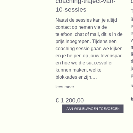
coaching-traject-van-
10-sessies
T
g
Naast de sessies kan je altijd
j
contact op nemen via de
o
telefoon, chat of mail, dit is in de
w
prijs inbegrepen. Tijdens een
m
coaching sessie gaan we kijken
I
en je helpen op jouw levenspad
t
en hoe we die succesvoller
j
kunnen maken, welke
blokkades er zijn.…
l
lees meer
€ 1 200,00
AAN WINKELWAGEN TOEVOEGEN