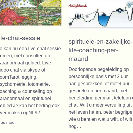
life-chat-sessie
spirituele-en-zakelijke-
e kan nu een live-chat sessie
life-coaching-per-
emen, met consulten op
maand
aranormaal gebied. Live
Doorlopende begeleiding op
ideo chat via skype of
persoonlijke basis met 2 uur
oomTarot legging,
aan gesprekken, of met 4 uur
sychometrie, fotometrie,
gesprekken per maand, met
oaching & counseling op
begeleiding per mail, telefoon 
aranormaal en spiritueel
chat. Wilt u meer vervulling uit
ebied Je kan het bedrag ook
het leven halen, beter begrijpe
ver maken opNL92…
wie u bent en wat u wilt, of wilt
ees meer
nog…