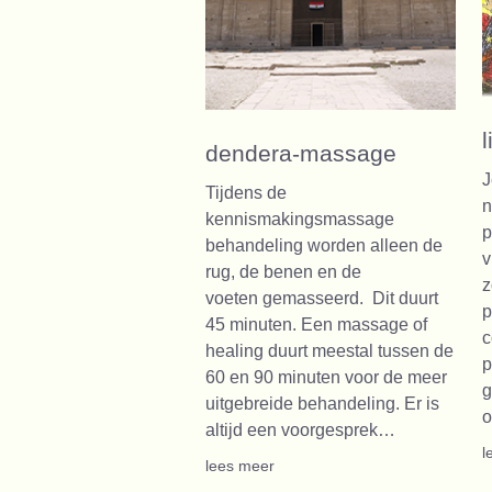
dendera-massage
J
Tijdens de
n
kennismakingsmassage
p
behandeling worden alleen de
v
rug, de benen en de
z
voeten gemasseerd. Dit duurt
p
45 minuten. Een massage of
c
healing duurt meestal tussen de
p
60 en 90 minuten voor de meer
g
uitgebreide behandeling. Er is
o
altijd een voorgesprek…
l
lees meer