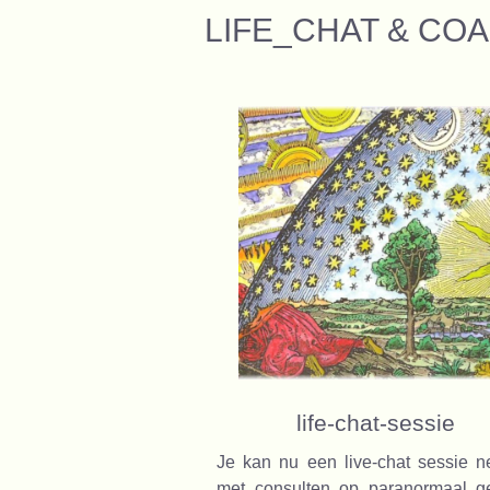
LIFE_CHAT & CO
life-chat-sessie
Je kan nu een live-chat sessie 
met consulten op paranormaal ge