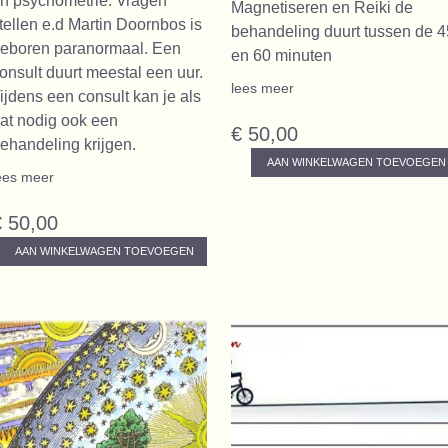
n psychometrie. Vragen
Magnetiseren en Reiki de
tellen e.d Martin Doornbos is
behandeling duurt tussen de 4
eboren paranormaal. Een
en 60 minuten
onsult duurt meestal een uur.
lees meer
ijdens een consult kan je als
at nodig ook een
€ 50,00
ehandeling krijgen.
AAN WINKELWAGEN TOEVOEGEN
ees meer
€ 50,00
AAN WINKELWAGEN TOEVOEGEN