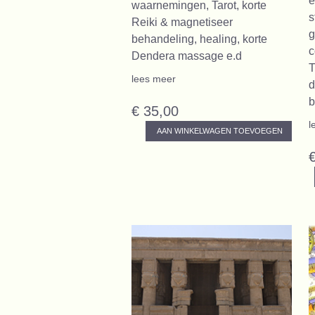
e
waarnemingen, Tarot, korte
s
Reiki & magnetiseer
g
behandeling, healing, korte
c
Dendera massage e.d
T
lees meer
d
b
€ 35,00
l
AAN WINKELWAGEN TOEVOEGEN