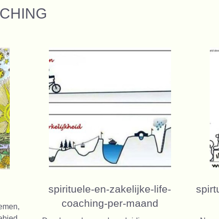
ACHING
spirituele-en-zakelijke-life-
spir
coaching-per-maand
nemen,
bied.