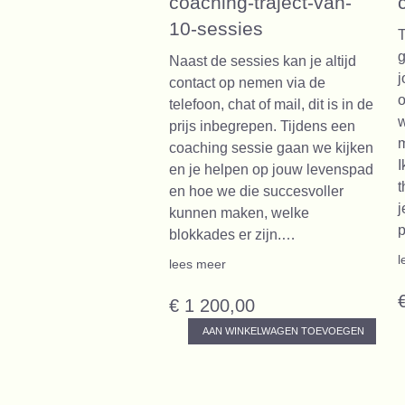
coaching-traject-van-
10-sessies
T
g
Naast de sessies kan je altijd
j
contact op nemen via de
o
telefoon, chat of mail, dit is in de
w
prijs inbegrepen. Tijdens een
m
coaching sessie gaan we kijken
I
en je helpen op jouw levenspad
t
en hoe we die succesvoller
j
kunnen maken, welke
blokkades er zijn.…
l
lees meer
€ 1 200,00
AAN WINKELWAGEN TOEVOEGEN