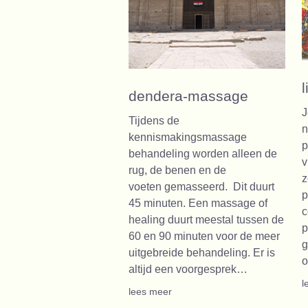
dendera-massage
J
Tijdens de
n
kennismakingsmassage
p
behandeling worden alleen de
v
rug, de benen en de
z
voeten gemasseerd. Dit duurt
p
45 minuten. Een massage of
c
healing duurt meestal tussen de
p
60 en 90 minuten voor de meer
g
uitgebreide behandeling. Er is
o
altijd een voorgesprek…
l
lees meer