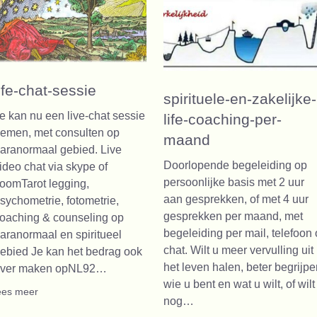
life-chat-sessie
spirituele-en-zakelijke-
e kan nu een live-chat sessie
life-coaching-per-
emen, met consulten op
maand
aranormaal gebied. Live
Doorlopende begeleiding op
ideo chat via skype of
persoonlijke basis met 2 uur
oomTarot legging,
aan gesprekken, of met 4 uur
sychometrie, fotometrie,
gesprekken per maand, met
oaching & counseling op
begeleiding per mail, telefoon 
aranormaal en spiritueel
chat. Wilt u meer vervulling uit
ebied Je kan het bedrag ook
het leven halen, beter begrijpe
ver maken opNL92…
wie u bent en wat u wilt, of wilt
ees meer
nog…