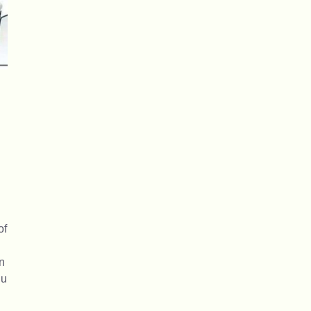
of
n
 u