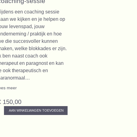
coaching-sessie
ijdens een coaching sessie
aan we kijken en je helpen op
ouw levenspad, jouw
nderneming / praktijk en hoe
e die succesvoller kunnen
aken, welke blokkades er zijn.
k ben naast coach ook
herapeut en paragnost en kan
e ook therapeutisch en
paranormaal…
ees meer
€ 150,00
AAN WINKELWAGEN TOEVOEGEN