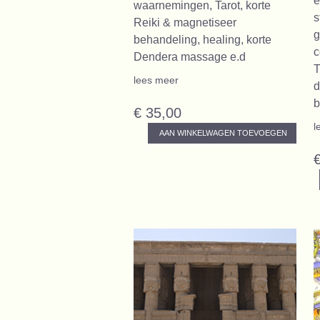
e
waarnemingen, Tarot, korte
s
Reiki & magnetiseer
g
behandeling, healing, korte
c
Dendera massage e.d
T
lees meer
d
b
€ 35,00
l
AAN WINKELWAGEN TOEVOEGEN