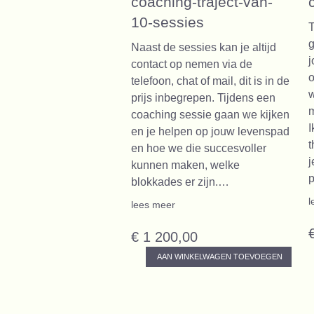
coaching-traject-van-
10-sessies
T
g
Naast de sessies kan je altijd
j
contact op nemen via de
o
telefoon, chat of mail, dit is in de
w
prijs inbegrepen. Tijdens een
m
coaching sessie gaan we kijken
I
en je helpen op jouw levenspad
t
en hoe we die succesvoller
j
kunnen maken, welke
blokkades er zijn.…
l
lees meer
€ 1 200,00
AAN WINKELWAGEN TOEVOEGEN