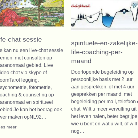
life-chat-sessie
spirituele-en-zakelijke-
e kan nu een live-chat sessie
life-coaching-per-
emen, met consulten op
maand
aranormaal gebied. Live
Doorlopende begeleiding op
ideo chat via skype of
persoonlijke basis met 2 uur
oomTarot legging,
aan gesprekken, of met 4 uur
sychometrie, fotometrie,
gesprekken per maand, met
oaching & counseling op
begeleiding per mail, telefoon 
aranormaal en spiritueel
chat. Wilt u meer vervulling uit
ebied Je kan het bedrag ook
het leven halen, beter begrijpe
ver maken opNL92…
wie u bent en wat u wilt, of wilt
ees meer
nog…