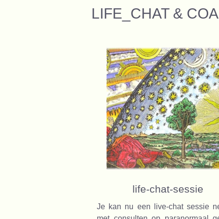
LIFE_CHAT & CO
life-chat-sessie
Je kan nu een live-chat sessie 
met consulten op paranormaal ge