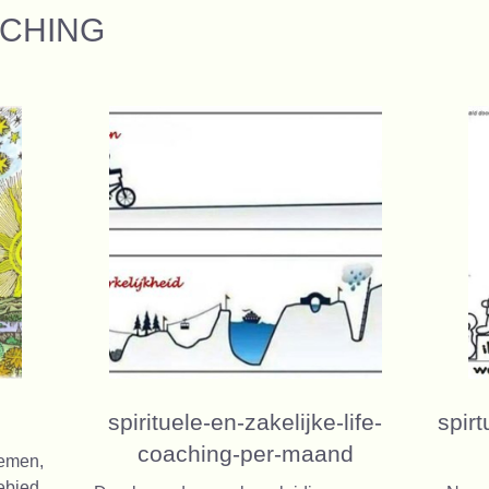
ACHING
spirituele-en-zakelijke-life-
spir
coaching-per-maand
nemen,
bied.