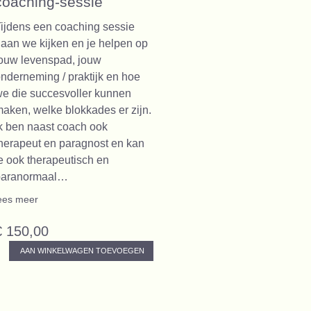
coaching-sessie
ijdens een coaching sessie
aan we kijken en je helpen op
ouw levenspad, jouw
nderneming / praktijk en hoe
e die succesvoller kunnen
aken, welke blokkades er zijn.
k ben naast coach ook
herapeut en paragnost en kan
e ook therapeutisch en
paranormaal…
ees meer
€ 150,00
AAN WINKELWAGEN TOEVOEGEN