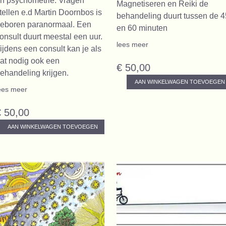
n psychometrie. Vragen
Magnetiseren en Reiki de
tellen e.d Martin Doornbos is
behandeling duurt tussen de 4
eboren paranormaal. Een
en 60 minuten
onsult duurt meestal een uur.
lees meer
ijdens een consult kan je als
at nodig ook een
€ 50,00
ehandeling krijgen.
AAN WINKELWAGEN TOEVOEGEN
ees meer
€ 50,00
AAN WINKELWAGEN TOEVOEGEN