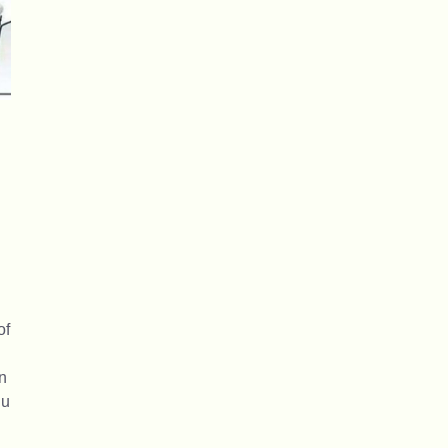
of
n
 u