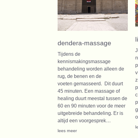
dendera-massage
J
Tijdens de
n
kennismakingsmassage
p
behandeling worden alleen de
v
rug, de benen en de
z
voeten gemasseerd. Dit duurt
p
45 minuten. Een massage of
c
healing duurt meestal tussen de
p
60 en 90 minuten voor de meer
g
uitgebreide behandeling. Er is
o
altijd een voorgesprek…
l
lees meer