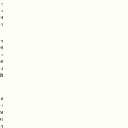
de
en
el
en
ch
lf
ar
lf
ou
it
of
de
et
er
en