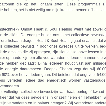
patronen die op het lichaam zitten. Deze programma’s zi
 te hebben, het is niet veilig om mijn kracht te nemen of het is ni
lingtechniek? Omdat Heart & Soul Healing werkt met zowel 
n de cliënt. De energie buiten ons is het collectieve bewustzi
 ons lichaam dragen. Heart & Soul Healing gaat ervan uit dat w
als collectief bewustzijn door onze kwesties uit te werken. Ied
 de emoties die zij oproepen, zijn sleutels tot onze lessen in d
 hier op aarde zijn om alle voorwaarden te leren omarmen die w
liefde hebben geplaatst. Bijna iedereen houdt vast aan miljard
alle energie daaromheen. Deepak Chopra zegt dat wij 60.0
90% over het verleden gaan. Dit betekent dat ongeveer 54.0
ons verleden iedere dag energetisch worden vastgehoude
 veranderen.
et volledige collectieve bewustzijn van haat, oorlog of kwaad 
keer dat wij deze gevoelens in onszelf helen en liefhebben, w
tzijn veranderen en in balans brengen? Wij veranderen ander