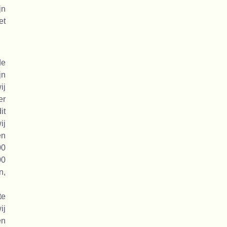
jn
et
de
jn
ij
er
it
ij
en
00
00
n,
te
ij
en