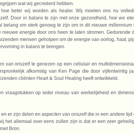
begrijpen wat wij gecreëerd hebben.
hoe beter wij worden als healer. Wij moeten ons nu volled
zelf. Door in balans te zijn met onze gezondheid, hoe we ete
al belang om sterk genoeg te zijn om in dit nieuwe millennium 
 nieuwe energie door ons heen te laten stromen. Gedurende 
 duizenden mensen geholpen om de energie van oorlog, haat, pij
ervorming in balans te brengen.
en van onszelf te genezen op een cellulair en multidimensiona
spronkelijk afkomstig van Ken Page die door vijfentwintig ja
uizenden cliënten Heart & Soul Healing heeft ontwikkeld.
 en vraagstukken op ieder niveau van werkelijkheid en dimens
 en er zijn delen en aspecten van onszelf die in een andere tijd 
ij het allemaal over eens zullen zijn is dat er een zeer geheili
 met Bron.