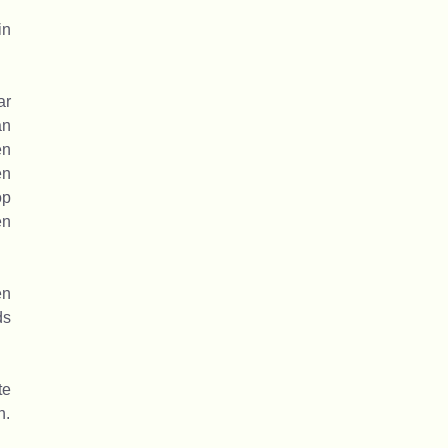
in
ar
an
en
en
op
en
en
ds
te
n.