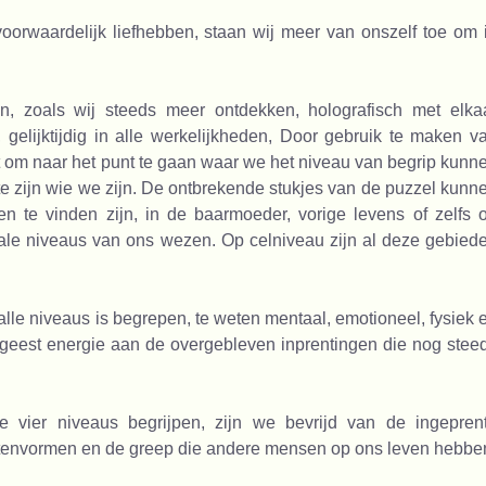
oorwaardelijk liefhebben, staan wij meer van onszelf toe om 
n, zoals wij steeds meer ontdekken, holografisch met elka
gelijktijdig in alle werkelijkheden, Door gebruik te maken v
at om naar het punt te gaan waar we het niveau van begrip kunn
te zijn wie we zijn. De ontbrekende stukjes van de puzzel kunn
 te vinden zijn, in de baarmoeder, vorige levens of zelfs 
nale niveaus van ons wezen. Op celniveau zijn al deze gebied
p alle niveaus is begrepen, te weten mentaal, emotioneel, fysiek 
 geest energie aan de overgebleven inprentingen die nog stee
e vier niveaus begrijpen, zijn we bevrijd van de ingepren
tenvormen en de greep die andere mensen op ons leven hebbe