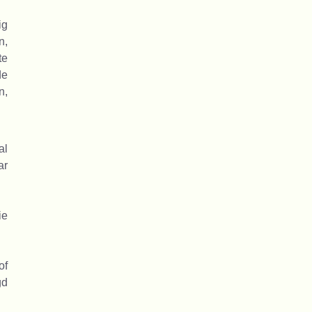
ig
n,
te
de
n,
al
ar
ie
of
gd