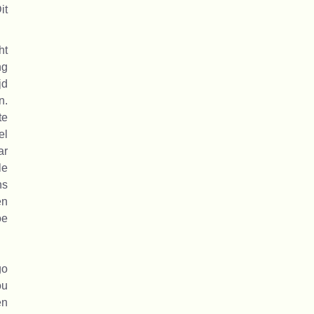
it
ht
ng
jd
n.
te
el
ar
le
ns
en
oe
go
ou
en