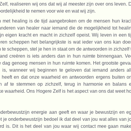
elf, realiseren wij ons dat wij al meester zijn over ons leven. D
ordelijkheid te nemen voor wie en wat wij zijn.
 met healing is de tijd aangebroken om de mensen hun krac
eranderen van healer naar iemand die de mogelijkheid tot heali
zijn eigen kracht en macht in zichzelf opeist. Wij leven in een ti
eren scheppen het belangrijkste is wat ieder van ons kan doe
 te scheppen, stel je hen in staat om de antwoorden in zichzelf 
mand creëren is iets anders dan in hun ruimte binnengaan. Ve
e dag genoeg mensen in hun ruimte komen. Het grootste geva
n is, wanneer wij beginnen te geloven dat iemand anders al
 heeft en dat onze waarheid en antwoorden ergens buiten o
en af te stemmen op zichzelf, terug in harmonie en balans 
e waarheid. Ons Hogere Zelf is het aspect van ons dat weet h
derbewustzijn energie aan geeft en waar je bewustzijn en e
 je onderbewustzijn bedoel ik dat deel van jou wat alles van j
rd is. Dit is het deel van jou waar wij contact mee gaan mak