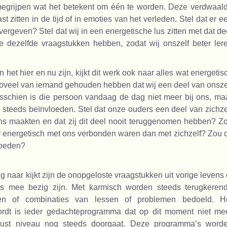
 begrijpen wat het betekent om één te worden. Deze verdwaal
t zitten in de tijd of in emoties van het verleden. Stel dat er e
vergeven? Stel dat wij in een energetische lus zitten met dat de
 dezelfde vraagstukken hebben, zodat wij onszelf beter ler
 het hier en nu zijn, kijkt dit werk ook naar alles wat energetis
 zoveel van iemand gehouden hebben dat wij een deel van onsze
schien is die persoon vandaag de dag niet meer bij ons, ma
steeds beïnvloeden. Stel dat onze ouders een deel van zichze
s maakten en dat zij dit deel nooit teruggenomen hebben? Z
ver energetisch met ons verbonden waren dan met zichzelf? Zou d
loeden?
g naar kijkt zijn de onopgeloste vraagstukken uit vorige levens 
ds mee bezig zijn. Met karmisch worden steeds terugkeren
duen of combinaties van lessen of problemen bedoeld. H
ordt is ieder gedachteprogramma dat op dit moment niet me
ust niveau nog steeds doorgaat. Deze programma’s word